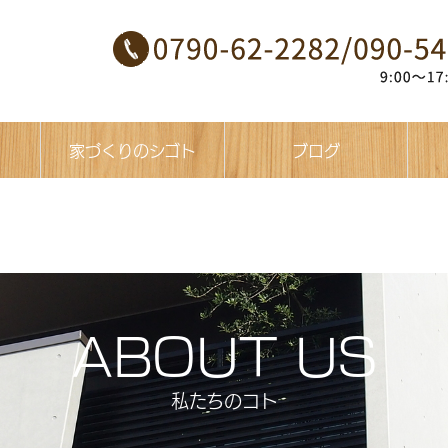
私たちのコト
家づくりのシゴト
ブログ
家づくりの流れ
完成見学会
施工事例
つぶやき
お知らせ
上棟式
ABOUT US
私たちのコト